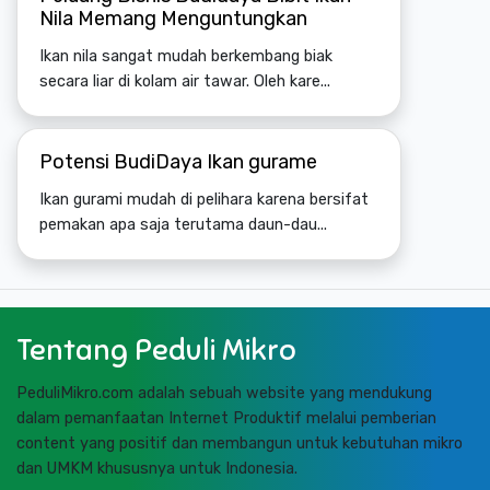
Nila Memang Menguntungkan
Ikan nila sangat mudah berkembang biak
secara liar di kolam air tawar. Oleh kare...
Potensi BudiDaya Ikan gurame
Ikan gurami mudah di pelihara karena bersifat
pemakan apa saja terutama daun-dau...
Tentang Peduli Mikro
PeduliMikro.com adalah sebuah website yang mendukung
dalam pemanfaatan Internet Produktif melalui pemberian
content yang positif dan membangun untuk kebutuhan mikro
dan UMKM khususnya untuk Indonesia.