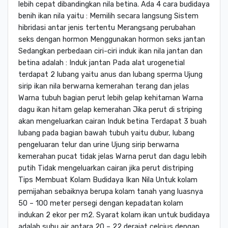
lebih cepat dibandingkan nila betina. Ada 4 cara budidaya
benih ikan nila yaitu : Memilih secara langsung Sistem
hibridasi antar jenis tertentu Merangsang perubahan
seks dengan hormon Menggunakan hormon seks jantan
Sedangkan perbedaan ciri-ciri induk ikan nila jantan dan
betina adalah : Induk jantan Pada alat urogenetial
terdapat 2 lubang yaitu anus dan lubang sperma Ujung
sirip ikan nila berwarna kemerahan terang dan jelas
Warna tubuh bagian perut lebih gelap kehitaman Warna
dagu ikan hitam gelap kemerahan Jika perut di striping
akan mengeluarkan cairan Induk betina Terdapat 3 buah
lubang pada bagian bawah tubuh yaitu dubur, lubang
pengeluaran telur dan urine Ujung sirip berwarna
kemerahan pucat tidak jelas Warna perut dan dagu lebih
putih Tidak mengeluarkan cairan jika perut distriping
Tips Membuat Kolam Budidaya Ikan Nila Untuk kolam
pemijahan sebaiknya berupa kolam tanah yang luasnya
50 – 100 meter persegi dengan kepadatan kolam
indukan 2 ekor per m2. Syarat kolam ikan untuk budidaya
adalah suhu air antara 20 – 22 derajat celcius dengan