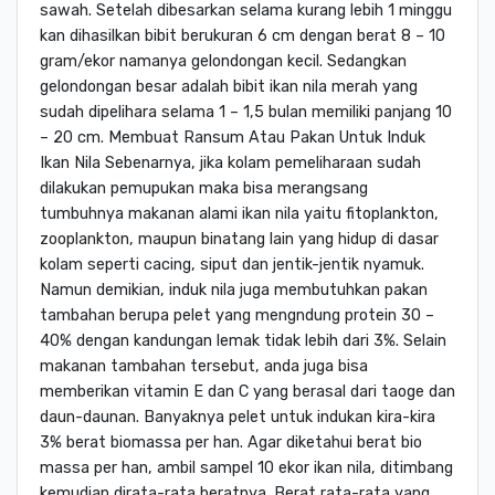
sawah. Setelah dibesarkan selama kurang lebih 1 minggu
kan dihasilkan bibit berukuran 6 cm dengan berat 8 – 10
gram/ekor namanya gelondongan kecil. Sedangkan
gelondongan besar adalah bibit ikan nila merah yang
sudah dipelihara selama 1 – 1,5 bulan memiliki panjang 10
– 20 cm. Membuat Ransum Atau Pakan Untuk Induk
Ikan Nila Sebenarnya, jika kolam pemeliharaan sudah
dilakukan pemupukan maka bisa merangsang
tumbuhnya makanan alami ikan nila yaitu fitoplankton,
zooplankton, maupun binatang lain yang hidup di dasar
kolam seperti cacing, siput dan jentik-jentik nyamuk.
Namun demikian, induk nila juga membutuhkan pakan
tambahan berupa pelet yang mengndung protein 30 –
40% dengan kandungan lemak tidak lebih dari 3%. Selain
makanan tambahan tersebut, anda juga bisa
memberikan vitamin E dan C yang berasal dari taoge dan
daun-daunan. Banyaknya pelet untuk indukan kira-kira
3% berat biomassa per han. Agar diketahui berat bio
massa per han, ambil sampel 10 ekor ikan nila, ditimbang
kemudian dirata-rata beratnya. Berat rata-rata yang