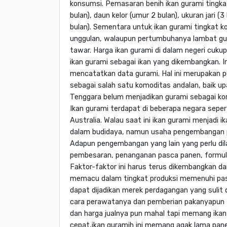
konsumsi. Pemasaran benih ikan gurami tingkat b
bulan), daun kelor (umur 2 bulan), ukuran jari (3
bulan). Sementara untuk ikan gurami tingkat k
unggulan, walaupun pertumbuhanya lambat gur
tawar. Harga ikan gurami di dalam negeri cuku
ikan gurami sebagai ikan yang dikembangkan. 
mencatatkan data gurami. Hal ini merupakan 
sebagai salah satu komoditas andalan, baik u
Tenggara belum menjadikan gurami sebagai ko
Ikan gurami terdapat di beberapa negara seperti
Australia. Walau saat ini ikan gurami menjadi 
dalam budidaya, namun usaha pengembangan per
Adapun pengembangan yang lain yang perlu di
pembesaran, penanganan pasca panen, formul
Faktor-faktor ini harus terus dikembangkan da
memacu dalam tingkat produksi memenuhi pasa
dapat dijadikan merek perdagangan yang sulit di
cara perawatanya dan pemberian pakanyapun ti
dan harga jualnya pun mahal tapi memang ikan g
cepat,ikan guramih ini memang agak lama panen