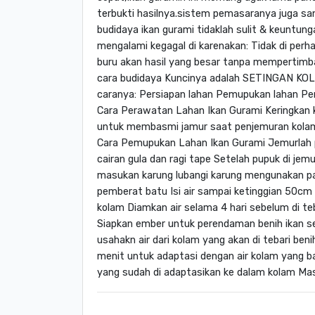
terbukti hasilnya.sistem pemasaranya juga sa
budidaya ikan gurami tidaklah sulit & keuntu
mengalami kegagal di karenakan: Tidak di per
buru akan hasil yang besar tanpa mempertimb
cara budidaya Kuncinya adalah SETINGAN KOL
caranya: Persiapan lahan Pemupukan lahan Per
Cara Perawatan Lahan Ikan Gurami Keringkan k
untuk membasmi jamur saat penjemuran kolam 
Cara Pemupukan Lahan Ikan Gurami Jemurlah 
cairan gula dan ragi tape Setelah pupuk di jem
masukan karung lubangi karung mengunakan pak
pemberat batu Isi air sampai ketinggian 50c
kolam Diamkan air selama 4 hari sebelum di t
Siapkan ember untuk perendaman benih ikan se
usahakn air dari kolam yang akan di tebari be
menit untuk adaptasi dengan air kolam yang b
yang sudah di adaptasikan ke dalam kolam Ma