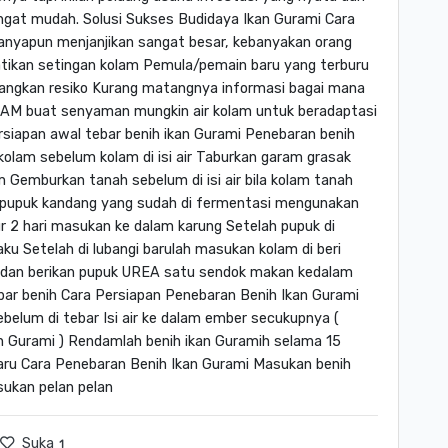
ngat mudah. Solusi Sukses Budidaya Ikan Gurami Cara
nganyapun menjanjikan sangat besar, kebanyakan orang
hatikan setingan kolam Pemula/pemain baru yang terburu
angkan resiko Kurang matangnya informasi bagai mana
AM buat senyaman mungkin air kolam untuk beradaptasi
siapan awal tebar benih ikan Gurami Penebaran benih
olam sebelum kolam di isi air Taburkan garam grasak
Gemburkan tanah sebelum di isi air bila kolam tanah
pupuk kandang yang sudah di fermentasi mengunakan
ur 2 hari masukan ke dalam karung Setelah pupuk di
u Setelah di lubangi barulah masukan kolam di beri
m dan berikan pupuk UREA satu sendok makan kedalam
ebar benih Cara Persiapan Penebaran Benih Ikan Gurami
belum di tebar Isi air ke dalam ember secukupnya (
nih Gurami ) Rendamlah benih ikan Guramih selama 15
aru Cara Penebaran Benih Ikan Gurami Masukan benih
sukan pelan pelan
Suka
1