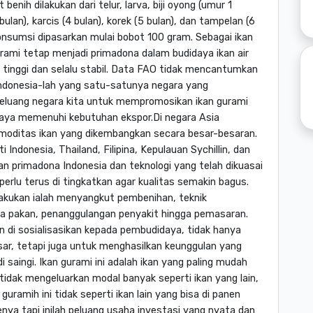
enih dilakukan dari telur, larva, biji oyong (umur 1
 bulan), karcis (4 bulan), korek (5 bulan), dan tampelan (6
onsumsi dipasarkan mulai bobot 100 gram. Sebagai ikan
ami tetap menjadi primadona dalam budidaya ikan air
p tinggi dan selalu stabil. Data FAO tidak mencantumkan
Indonesia-lah yang satu-satunya negara yang
peluang negara kita untuk mempromosikan ikan gurami
paya memenuhi kebutuhan ekspor.Di negara Asia
moditas ikan yang dikembangkan secara besar-besaran.
 Indonesia, Thailand, Filipina, Kepulauan Sychillin, dan
ikan primadona Indonesia dan teknologi yang telah dikuasai
lu terus di tingkatkan agar kualitas semakin bagus.
lakukan ialah menyangkut pembenihan, teknik
a pakan, penanggulangan penyakit hingga pemasaran.
n di sosialisasikan kepada pembudidaya, tidak hanya
r, tetapi juga untuk menghasilkan keunggulan yang
 saingi. Ikan gurami ini adalah ikan yang paling mudah
dak mengeluarkan modal banyak seperti ikan yang lain,
uramih ini tidak seperti ikan lain yang bisa di panen
ya tapi inilah peluang usaha investasi yang nyata dan